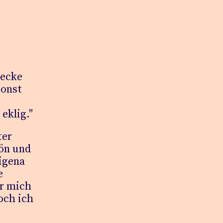
necke
sonst
eklig."
ter
ön und
digena
e
ür mich
och ich