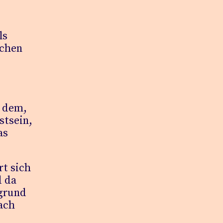
ls
ichen
n dem,
stsein,
as
rt sich
d da
rgrund
fach