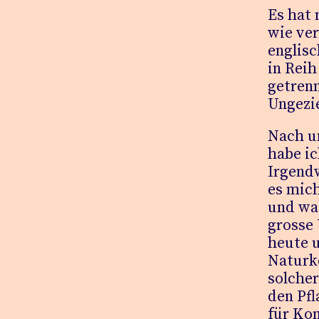
Es hat 
wie ver
englisc
in Reih
getren
Ungezi
Nach un
habe ic
Irgend
es mich
und wa
grosse 
heute u
Naturk
solcher
den Pfl
für Kon