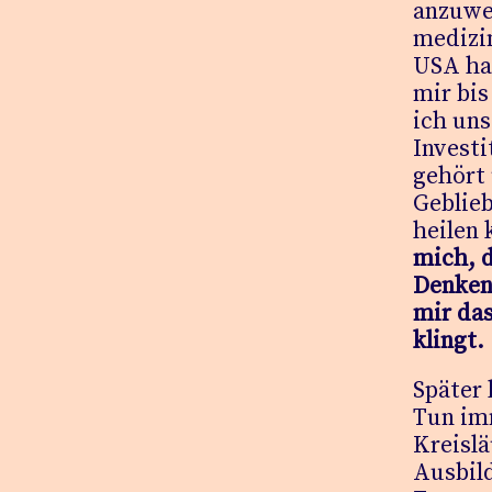
anzuwe
medizi
USA hab
mir bis
ich uns
Invest
gehört
Geblieb
heilen 
mich, 
Denken
mir da
klingt.
Später
Tun imm
Kreislä
Ausbil