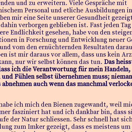
nden und zu erweitern. Viele Gespräche mit
nischem Personal und etliche Ausbildungen i
en mir eine Seite unserer Gesundheit gezeigt
 dahin verborgen geblieben ist. Fast jeden Ta
ere Endlichkeit gesehen, habe von den steige
itionen in Forschung und Entwicklung neuer G
 und vom den ernüchternden Resultaten darau
en ist mir daraus vor allem, dass uns kein Arz
kann, nur wir selbst können das tun.
Das heiss
dass ich die Verantwortung für mein Handeln,
 und Fühlen selbst übernehmen muss; niema
s abnehmen auch wenn das manchmal verlock
 habe ich mich den Bienen zugewandt, weil mi
er fasziniert hat und ich dankbar bin, dass s
ufe der Natur schliessen. Sehr schnell hat sich
dung zum Imker gezeigt, dass es meistens um