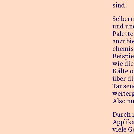
sind.
Selber
und und
Palette
anzubie
chemisc
Beispie
wie die
Kälte o
über di
Tausen
weiterg
Also nu
Durch m
Applik
viele 