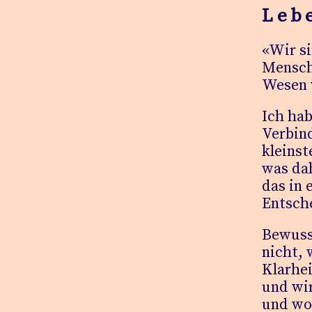
Leb
«Wir si
Mensch
Wesen 
Ich ha
Verbind
kleinst
was dah
das in 
Entsch
Bewusst
nicht, 
Klarhei
und wir
und wo