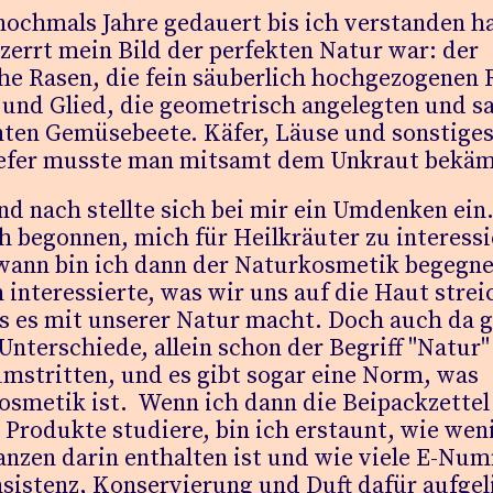
nochmals Jahre gedauert bis ich verstanden h
zerrt mein Bild der perfekten Natur war: der
he Rasen, die fein säuberlich hochgezogenen
 und Glied, die geometrisch angelegten und s
nten Gemüsebeete. Käfer, Läuse und sonstige
efer musste man mitsamt dem Unkraut bekäm
d nach stellte sich bei mir ein Umdenken ein.
h begonnen, mich für Heilkräuter zu interessi
wann bin ich dann der Naturkosmetik begegne
 interessierte, was wir uns auf die Haut strei
s es mit unserer Natur macht. Doch auch da g
Unterschiede, allein schon der Begriff "Natur" 
mstritten, und es gibt sogar eine Norm, was
osmetik ist.
Wenn ich dann die Beipackzettel
 Produkte studiere, bin ich erstaunt, wie wen
anzen darin enthalten ist und wie viele E-Nu
sistenz, Konservierung und Duft dafür aufgel