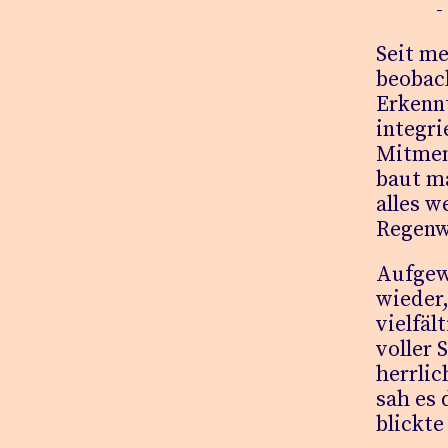
- Per
Seit me
beobach
Erkennt
integr
Mitmen
baut ma
alles w
Regenw
Aufgew
wieder
vielfäl
voller 
herrlic
sah es
blickte