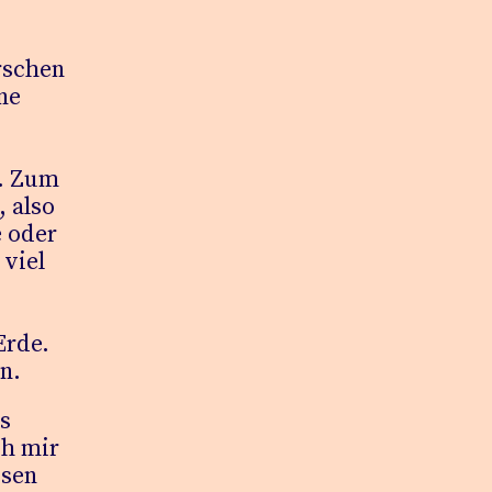
rschen
ne
.
Zum
, also
e oder
 viel
Erde.
n.
ls
ch mir
ssen