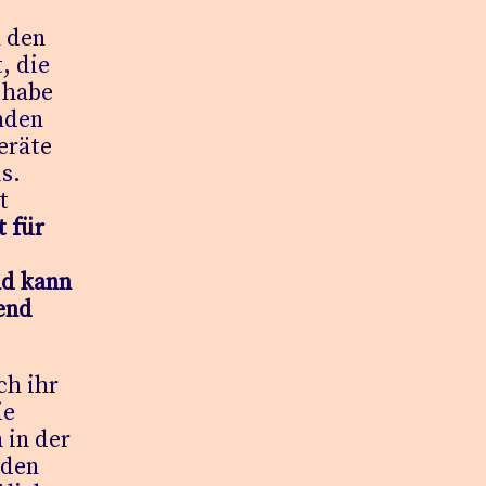
n den
, die
g habe
nden
eräte
s.
t
t für
nd kann
end
ch ihr
ie
 in der
 den