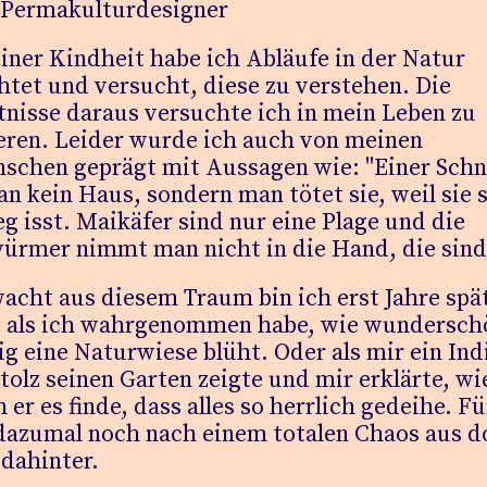
makulturdesigner
iner Kindheit habe ich Abläufe in der Natur
tet und versucht, diese zu verstehen. Die
nisse daraus versuchte ich in mein Leben zu
ieren. Leider wurde ich auch von meinen
schen geprägt mit Aussagen wie: "Einer Sch
n kein Haus, sondern man tötet sie, weil sie 
eg isst. Maikäfer sind nur eine Plage und die
ürmer nimmt man nicht in die Hand, die sind 
acht aus diesem Traum bin ich erst Jahre spä
, als ich wahrgenommen habe, wie wundersch
tig eine Naturwiese blüht. Oder als mir ein In
Stolz seinen Garten zeigte und mir erklärte, wi
h er es finde, dass alles so herrlich gedeihe. F
 dazumal noch nach einem totalen Chaos aus d
 dahinter.