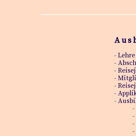
Aus
- Lehre
- Absch
- Reise
- Mitgl
- Reise
- Appli
- Ausb
- ärzt
- Ph
- I
- Ach