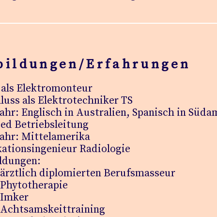
bildungen/Erfahrungen
 als Elektromonteur
luss als Elektrotechniker TS
jahr: Englisch in Australien, Spanisch in Süda
ied Betriebsleitung
jahr: Mittelamerika
kationsingenieur Radiologie
ildungen:
lich diplomierten Berufsmasseur
ytotherapie
mker
tsamskeittraining