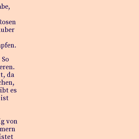
abe,
 Rosen
auber
s
pfen.
 So
eren.
t, da
chen,
ibt es
ist
ig von
mmern
istet